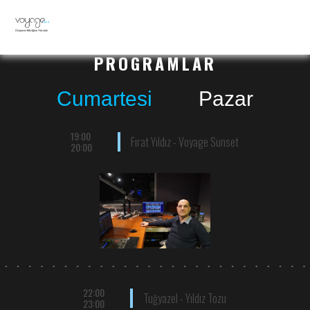
PROGRAMLAR
Cumartesi
Pazar
19:00
Fırat Yıldız - Voyage Sunset
20:00
22:00
Tuğyazel - Yıldız Tozu
23:00