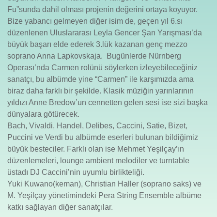
Fu”sunda dahil olması projenin değerini ortaya koyuyor.
Bize yabancı gelmeyen diğer isim de, geçen yıl 6.sı
düzenlenen Uluslararası Leyla Gencer Şan Yarışması’da
büyük başarı elde ederek 3.lük kazanan genç mezzo
soprano Anna Lapkovskaja. Bugünlerde Nürnberg
Operası’nda Carmen rolünü söylerken izleyebileceğiniz
sanatçı, bu albümde yine “Carmen” ile karşımızda ama
biraz daha farklı bir şekilde. Klasik müziğin yarınlarının
yıldızı Anne Bredow’un cennetten gelen sesi ise sizi başka
dünyalara götürecek.
Bach, Vivaldi, Handel, Delibes, Caccini, Satie, Bizet,
Puccini ve Verdi bu albümde eserleri bulunan bildiğimiz
büyük besteciler. Farklı olan ise Mehmet Yeşilçay’ın
düzenlemeleri, lounge ambient melodiler ve turntable
üstadı DJ Caccini’nin uyumlu birlikteliği.
Yuki Kuwano(keman), Christian Haller (soprano saks) ve
M. Yeşilçay yönetimindeki Pera String Ensemble albüme
katkı sağlayan diğer sanatçılar.