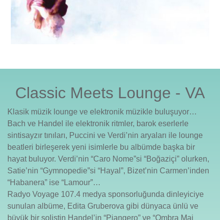
Classic Meets Lounge - VA
Klasik müzik lounge ve elektronik müzikle buluşuyor…
Bach ve Handel ile elektronik ritmler, barok eserlerle
sintisayzır tınıları, Puccini ve Verdi’nin aryaları ile lounge
beatleri birleşerek yeni isimlerle bu albümde başka bir
hayat buluyor. Verdi’nin “Caro Nome”si “Boğaziçi” olurken,
Satie’nin “Gymnopedie”si “Hayal”, Bizet’nin Carmen’inden
“Habanera” ise “Lamour”…
Radyo Voyage 107.4 medya sponsorluğunda dinleyiciye
sunulan albüme, Edita Gruberova gibi dünyaca ünlü ve
büyük bir solistin Handel’in “Piangero” ve “Ombra Mai