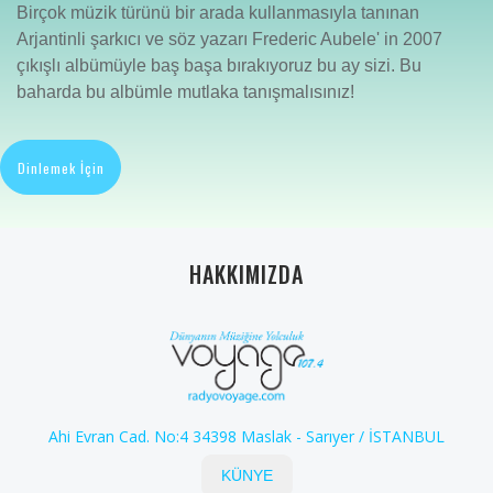
Birçok müzik türünü bir arada kullanmasıyla tanınan
Arjantinli şarkıcı ve söz yazarı Frederic Aubele' in 2007
çıkışlı albümüyle baş başa bırakıyoruz bu ay sizi. Bu
baharda bu albümle mutlaka tanışmalısınız!
Dinlemek İçin
HAKKIMIZDA
Ahi Evran Cad. No:4 34398 Maslak - Sarıyer / İSTANBUL
KÜNYE